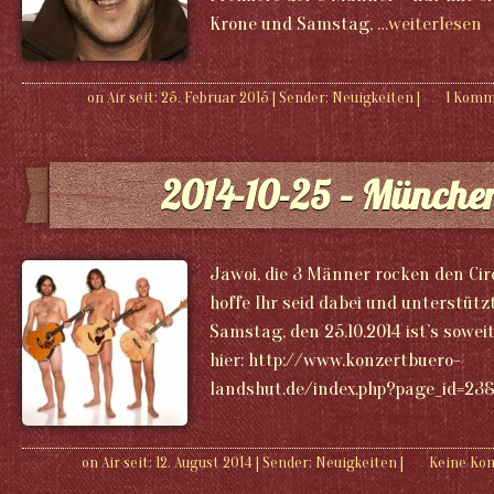
Krone und Samstag,
…weiterlesen
on Air seit: 25. Februar 2015
|
Sender:
Neuigkeiten
|
1 Kom
2014-10-25 – Münche
Jawoi, die 3 Männer rocken den Cir
hoffe Ihr seid dabei und unterstütz
Samstag, den 25.10.2014 ist’s soweit
hier: http://www.konzertbuero-
landshut.de/index.php?page_id=2
on Air seit: 12. August 2014
|
Sender:
Neuigkeiten
|
Keine Ko