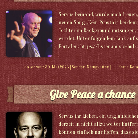
Servus beinand, würde mich freuen
neuen Song „Kein Popstar“ bei dem
Töchter im Background mitsingen, 
würdet. Unter folgendem Link auf 
Portalen: https://listen.music-hub
on Air seit: 30. Mai 2023
|
Sender:
Neuigkeiten
|
Keine Ko
Give Peace a chance
Servus ihr Lieben, ein unglaublich
derzeit in nicht allzu weiter Entfe
können einfach nur hoffen, dass sic