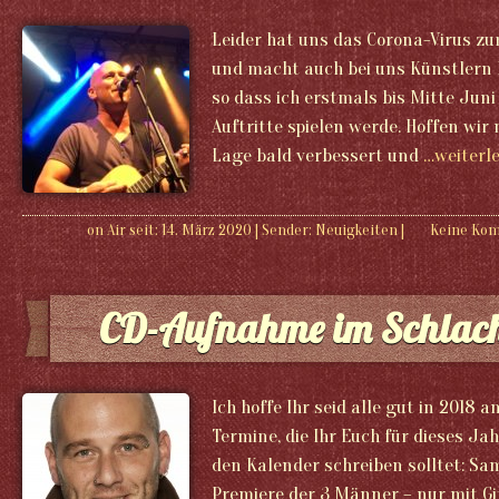
Leider hat uns das Corona-Virus zur 
und macht auch bei uns Künstlern
so dass ich erstmals bis Mitte Juni
Auftritte spielen werde. Hoffen wir 
Lage bald verbessert und
…weiterl
on Air seit: 14. März 2020
|
Sender:
Neuigkeiten
|
Keine Ko
CD-Aufnahme im Schlach
Ich hoffe Ihr seid alle gut in 2018
Termine, die Ihr Euch für dieses Ja
den Kalender schreiben solltet: Sam
Premiere der 3 Männer – nur mit Gi