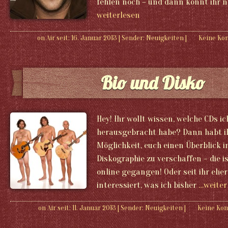
fehlen noch – und dann könnt ihr 
weiterlesen
on Air seit: 16. Januar 2013
|
Sender:
Neuigkeiten
|
Keine K
Bio und Disko
Hey! Ihr wollt wissen, welche CDs i
herausgebracht habe? Dann habt ih
Möglichkeit, euch einen Überblick 
Diskographie zu verschaffen – die 
online gegangen! Oder seit ihr ehe
interessiert, was ich bisher
…weiter
on Air seit: 11. Januar 2013
|
Sender:
Neuigkeiten
|
Keine Ko