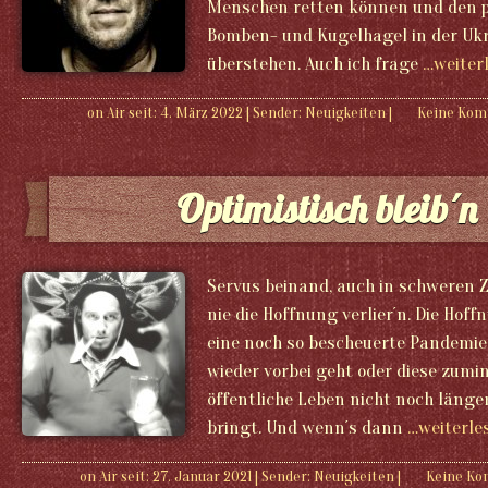
Menschen retten können und den
Bomben- und Kugelhagel in der Uk
überstehen. Auch ich frage
…weiter
on Air seit: 4. März 2022
|
Sender:
Neuigkeiten
|
Keine Ko
Optimistisch bleib´n
Servus beinand, auch in schweren Z
nie die Hoffnung verlier´n. Die Hof
eine noch so bescheuerte Pandemi
wieder vorbei geht oder diese zumi
öffentliche Leben nicht noch länge
bringt. Und wenn´s dann
…weiterle
on Air seit: 27. Januar 2021
|
Sender:
Neuigkeiten
|
Keine K