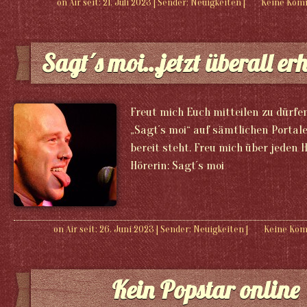
on Air seit: 21. Juli 2023
|
Sender:
Neuigkeiten
|
Keine Kom
Sagt´s moi…jetzt überall erh
Freut mich Euch mitteilen zu dürfe
„Sagt´s moi“ auf sämtlichen Porta
bereit steht. Freu mich über jeden 
Hörerin: Sagt´s moi
on Air seit: 26. Juni 2023
|
Sender:
Neuigkeiten
|
Keine Ko
Kein Popstar online