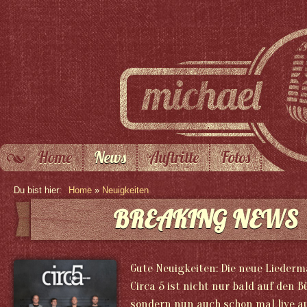
Home
News
Auftritte
Fotos
Du bist hier:
Home
»
Neuigkeiten
BREAKING NEWS
Gute Neuigkeiten: Die neue Lieder
Circa 5 ist nicht nur bald auf den 
sondern nun auch schon mal live au