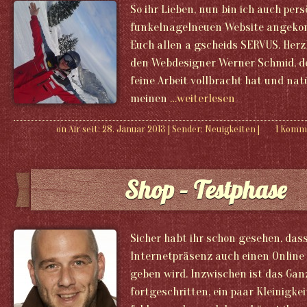
So ihr Lieben, nun bin ich auch per
funkelnagelneuen Website angek
Euch allen a gscheids SERVUS. Her
den Webdesigner Werner Schmid, de
feine Arbeit vollbracht hat und nat
meinen
…weiterlesen
on Air seit: 28. Januar 2013
|
Sender:
Neuigkeiten
|
1 Komm
Shop – Testphase
Sicher habt ihr schon gesehen, das
Internetpräsenz auch einen Online 
geben wird. Inzwischen ist das Gan
fortgeschritten, ein paar Kleinigke