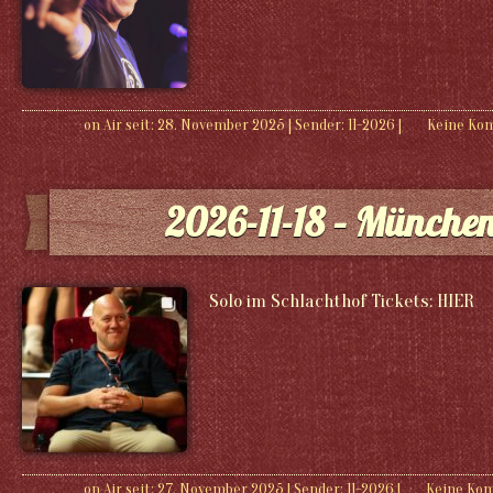
on Air seit: 28. November 2025
|
Sender:
11-2026
|
Keine Ko
2026-11-18 – Münche
Solo im Schlachthof Tickets: HIER
on Air seit: 27. November 2025
|
Sender:
11-2026
|
Keine Ko