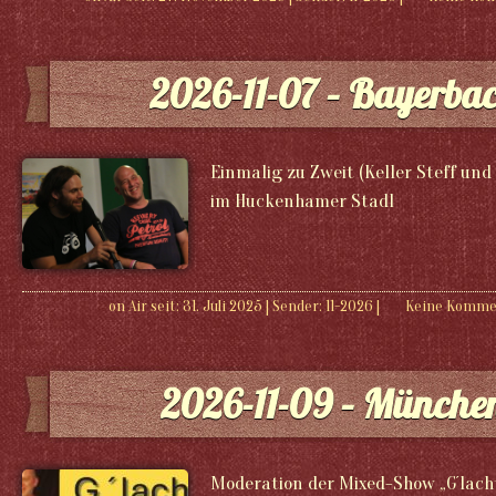
2026-11-07 – Bayerba
Einmalig zu Zweit (Keller Steff und
im Huckenhamer Stadl
on Air seit: 31. Juli 2025
|
Sender:
11-2026
|
Keine Komme
2026-11-09 – Münche
Moderation der Mixed-Show „G´lach