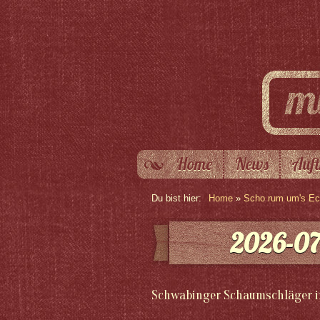
Home
News
Auft
Du bist hier:
Home
»
Scho rum um's Eck
2026-07
Schwabinger Schaumschläger i