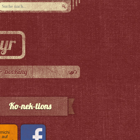
& Booking
Ko-nek-tions