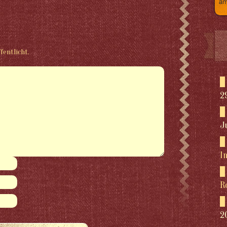
fentlicht.
2
J
I
R
2