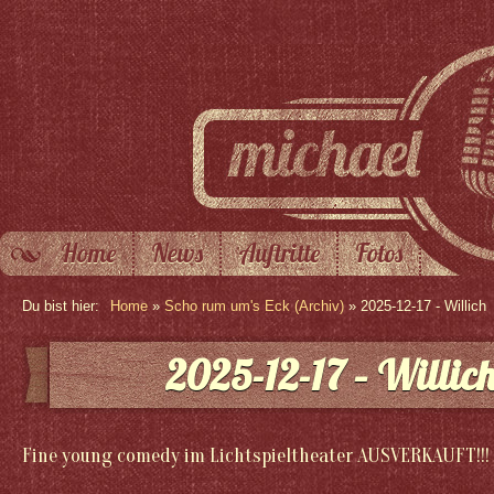
Home
News
Auftritte
Fotos
Du bist hier:
Home
»
Scho rum um's Eck (Archiv)
» 2025-12-17 - Willich
2025-12-17 – Willic
Fine young comedy im Lichtspieltheater AUSVERKAUFT!!!