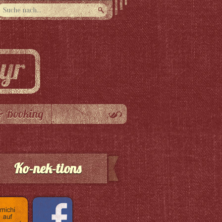
& Booking
Ko-nek-tions