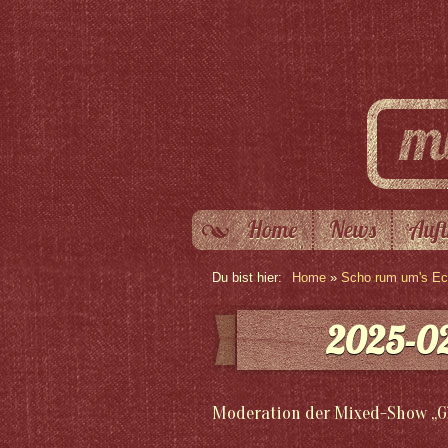
Home
News
Auft
Du bist hier:
Home
»
Scho rum um's Eck
2025-02
Moderation der Mixed-Show „G´