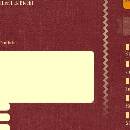
ler, Luk Blechl
fentlicht.
2
J
I
R
2