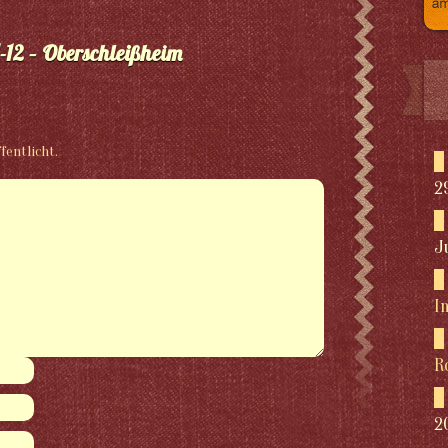
12 – Oberschleißheim
fentlicht.
2
J
I
R
2