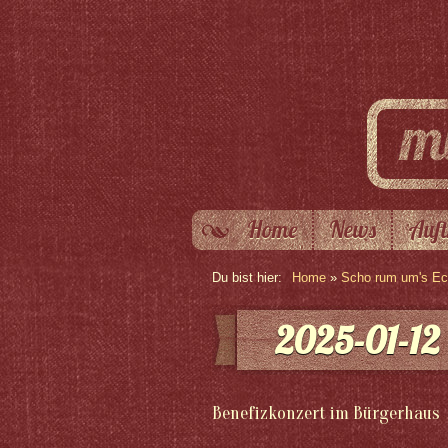
Home
News
Auft
Du bist hier:
Home
»
Scho rum um's Eck
2025-01-12 
Benefizkonzert im Bürgerhaus