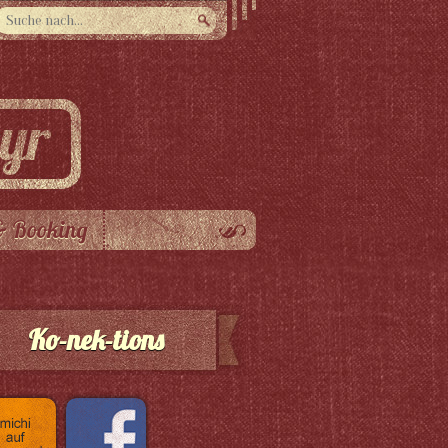
& Booking
Ko-nek-tions