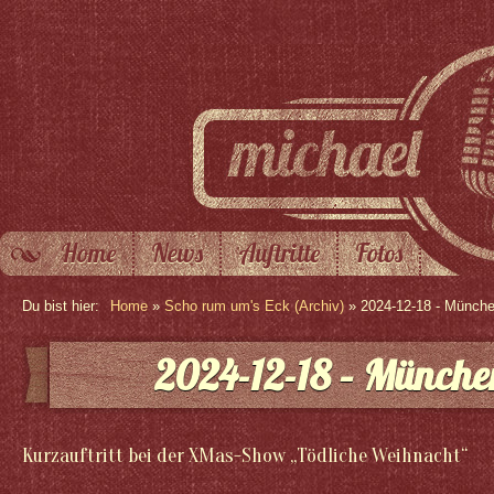
Home
News
Auftritte
Fotos
Du bist hier:
Home
»
Scho rum um's Eck (Archiv)
» 2024-12-18 - Münch
2024-12-18 – Münche
Kurzauftritt bei der XMas-Show „Tödliche Weihnacht“