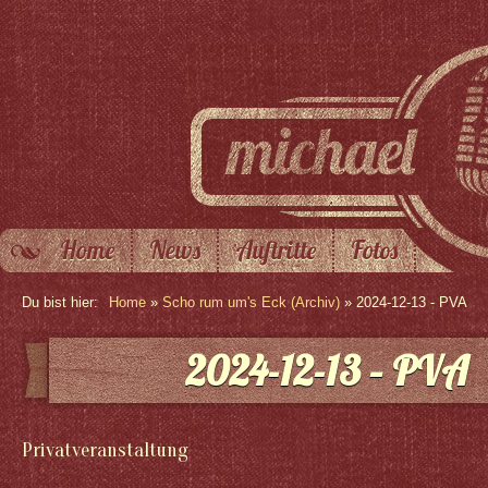
Home
News
Auftritte
Fotos
Du bist hier:
Home
»
Scho rum um's Eck (Archiv)
» 2024-12-13 - PVA
2024-12-13 – PVA
Privatveranstaltung