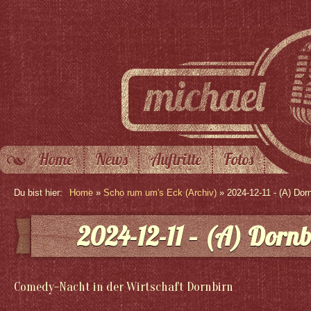
Home
News
Auftritte
Fotos
Du bist hier:
Home
»
Scho rum um's Eck (Archiv)
» 2024-12-11 - (A) Dorn
2024-12-11 – (A) Dornb
Comedy-Nacht in der Wirtschaft Dornbirn