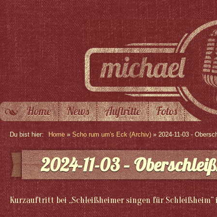
Home
News
Auftritte
Fotos
Du bist hier:
Home
»
Scho rum um's Eck (Archiv)
» 2024-11-03 - Obersc
2024-11-03 – Oberschlei
Kurzauftritt bei „Schleißheimer singen für Schleißheim“