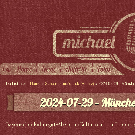
Home
News
Auftritte
Fotos
Du bist hier:
Home
»
Scho rum um's Eck (Archiv)
» 2024-07-29 - Münch
2024-07-29 – Münch
Bayerischer Kulturgut-Abend im Kulturzentrum Truderin