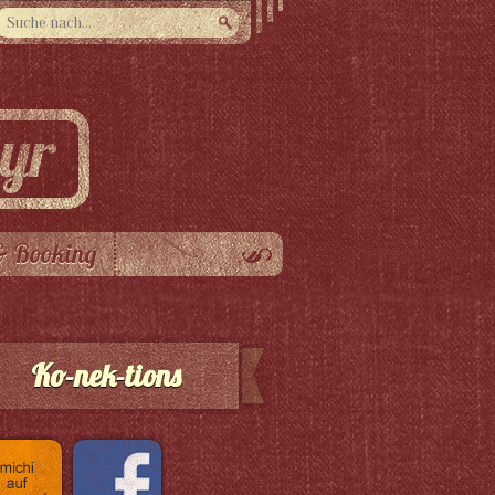
& Booking
Ko-nek-tions