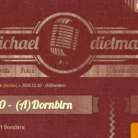
ritte
Fotos
Kontakt 
 (Archiv)
» 2024-12-10 - (A)Dornbirn
0 – (A)Dornbirn
t Dornbirn