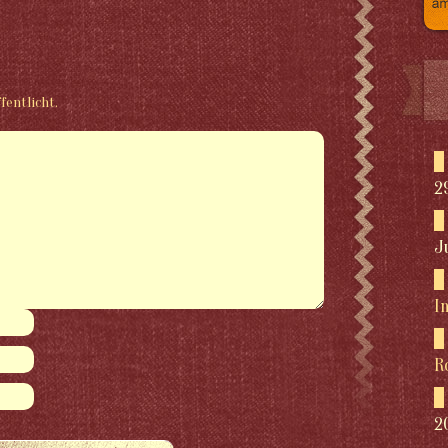
fentlicht.
2
J
I
R
2