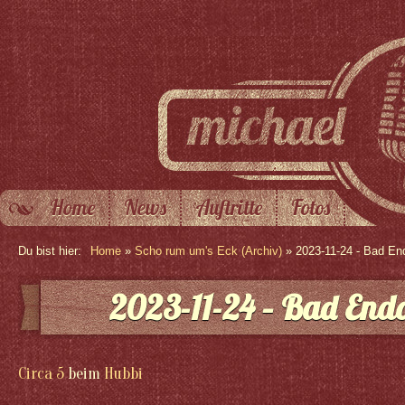
Home
News
Auftritte
Fotos
Du bist hier:
Home
»
Scho rum um's Eck (Archiv)
» 2023-11-24 - Bad En
2023-11-24 – Bad Endo
Circa 5
beim
Hubbi