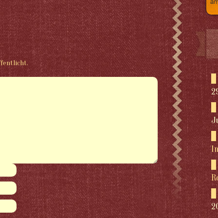
fentlicht.
2
J
I
R
2