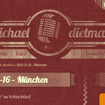
ritte
Fotos
Kontakt 
 (Archiv)
» 2023-11-16 - München
-16 – München
e“ im Schlachthof