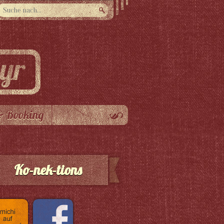
& Booking
Ko-nek-tions