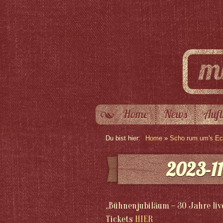
Home
News
Auft
Du bist hier:
Home
»
Scho rum um's Eck
2023-11
„Bühnenjubiläum – 30 Jahre liv
Tickets
HIER