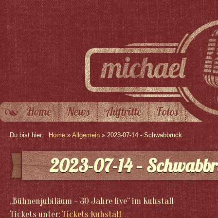
Home
News
Auftritte
Fotos
Du bist hier:
Home
»
Allgemein
» 2023-07-14 - Schwabbruck
2023-07-14 – Schwabb
„Bühnenjubiläum – 30 Jahre live“ im Kuhstall
Tickets unter:
Tickets Kuhstall