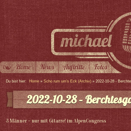
Home
News
Auftritte
Fotos
Du bist hier:
Home
»
Scho rum um's Eck (Archiv)
» 2022-10-28 - Bercht
2022-10-28 – Berchtesg
3 Männer – nur mit Gitarre! im AlpenCongress