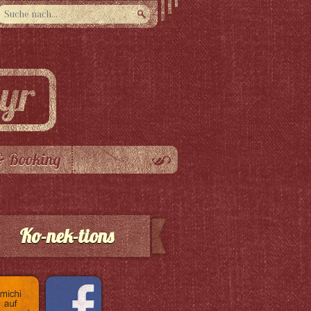
& Booking
Ko-nek-tions