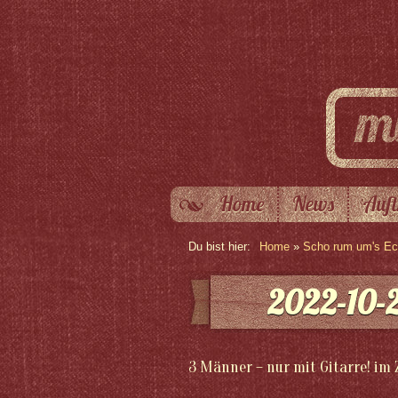
Home
News
Auft
Du bist hier:
Home
»
Scho rum um's Eck
2022-10-
3 Männer – nur mit Gitarre! im