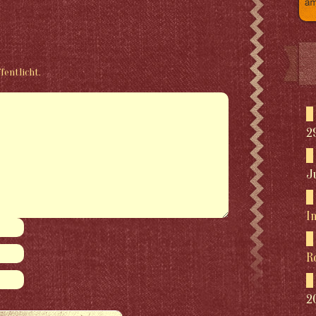
fentlicht.
2
J
I
R
2