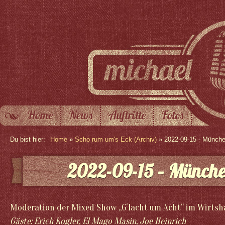
Home
News
Auftritte
Fotos
Du bist hier:
Home
»
Scho rum um's Eck (Archiv)
» 2022-09-15 - Münch
2022-09-15 – Münch
Moderation der Mixed Show „G´lacht um Acht“ im Wirtsh
Gäste: Erich Kogler, El Mago Masin, Joe Heinrich