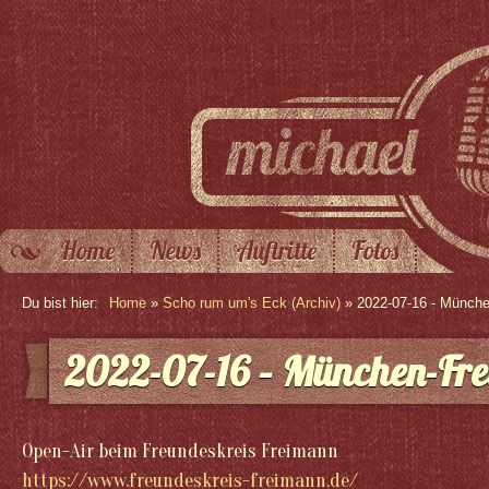
Home
News
Auftritte
Fotos
Du bist hier:
Home
»
Scho rum um's Eck (Archiv)
» 2022-07-16 - Münch
2022-07-16 – München-Fr
Open-Air beim Freundeskreis Freimann
https://www.freundeskreis-freimann.de/