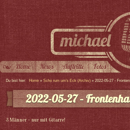
Home
News
Auftritte
Fotos
Du bist hier:
Home
»
Scho rum um's Eck (Archiv)
» 2022-05-27 - Fronte
2022-05-27 – Frontenha
3 Männer – nur mit Gitarre!