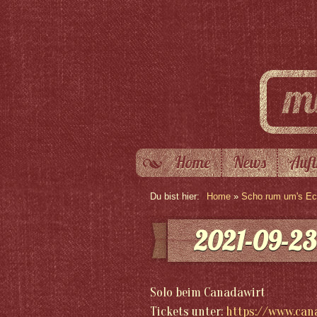
Home
News
Auft
Du bist hier:
Home
»
Scho rum um's Eck
2021-09-23
Solo beim Canadawirt
Tickets unter:
https://www.can