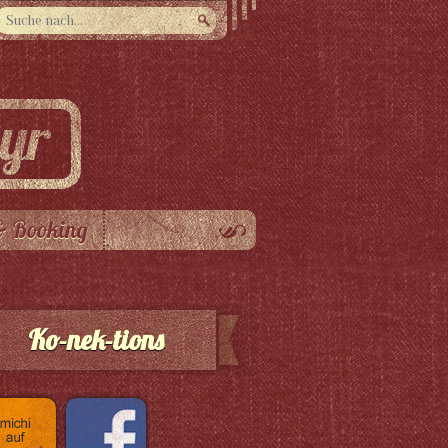
& Booking
Ko-nek-tions