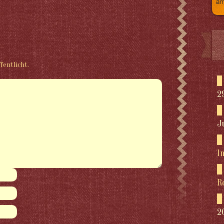
fentlicht.
2
J
I
R
2