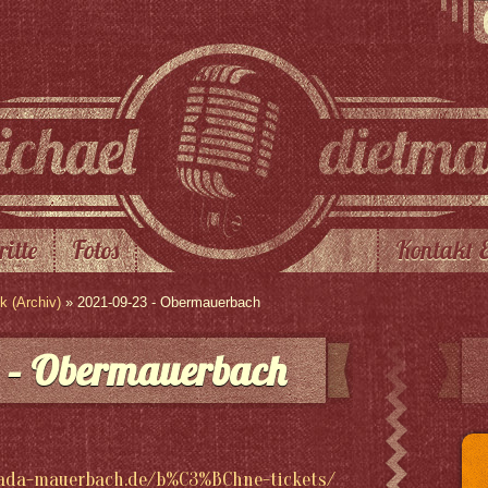
ritte
Fotos
Kontakt 
 (Archiv)
» 2021-09-23 - Obermauerbach
 – Obermauerbach
ada-mauerbach.de/b%C3%BChne-tickets/