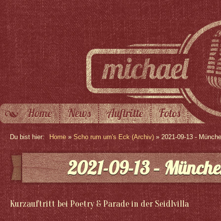
Home
News
Auftritte
Fotos
Du bist hier:
Home
»
Scho rum um's Eck (Archiv)
» 2021-09-13 - Münch
2021-09-13 – Münche
Kurzauftritt bei Poetry & Parade in der Seidlvilla