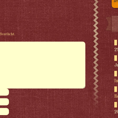
fentlicht.
2
J
I
R
2