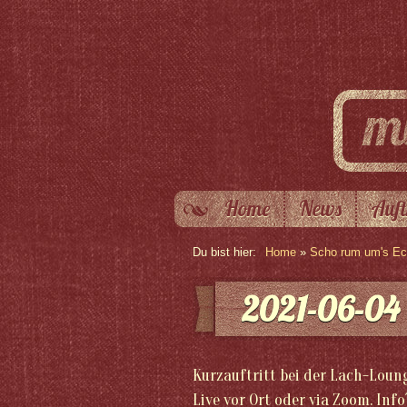
Home
News
Auft
Du bist hier:
Home
»
Scho rum um's Eck
2021-06-04
Kurzauftritt bei der Lach-Loun
Live vor Ort oder via Zoom. Info