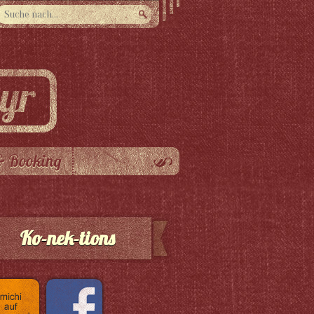
& Booking
Ko-nek-tions