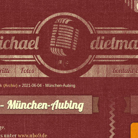
ritte
Fotos
Kontakt 
 (Archiv)
» 2021-06-04 - München-Aubing
 – München-Aubing
ge.
´s unter
www.ubo9.de