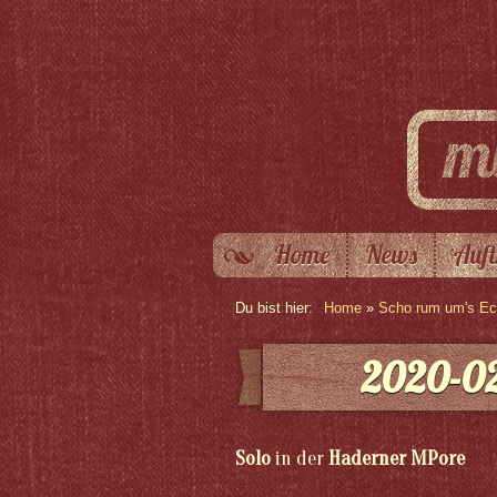
Home
News
Auft
Du bist hier:
Home
»
Scho rum um's Eck
2020-02
Solo
in der
Haderner MPore