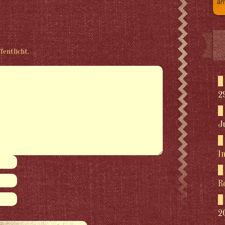
fentlicht.
2
J
I
R
2