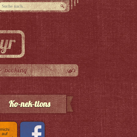
& Booking
Ko-nek-tions