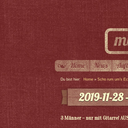
Home
News
Auft
Du bist hier:
Home
»
Scho rum um's Eck
2019-11-28 
3 Männer – nur mit Gitarre! AU