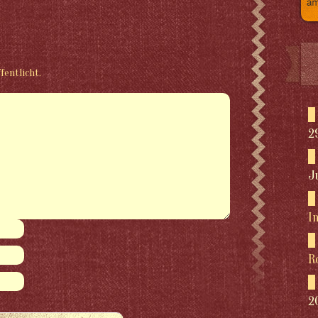
fentlicht.
2
J
I
R
2