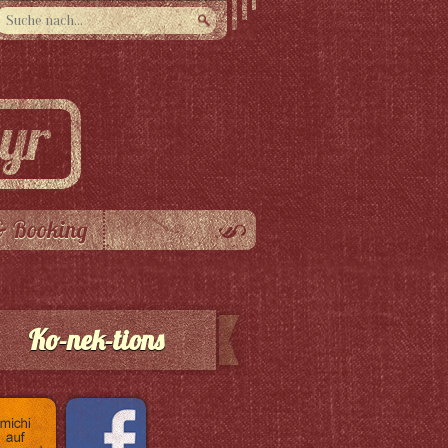
& Booking
Ko-nek-tions