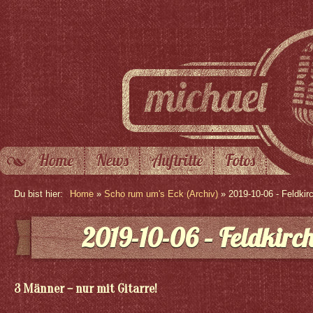
Home
News
Auftritte
Fotos
Du bist hier:
Home
»
Scho rum um's Eck (Archiv)
» 2019-10-06 - Feldkir
2019-10-06 – Feldkirc
3 Männer – nur mit Gitarre!