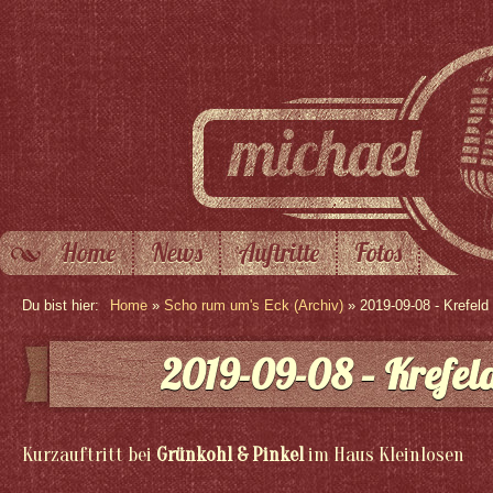
Home
News
Auftritte
Fotos
Du bist hier:
Home
»
Scho rum um's Eck (Archiv)
» 2019-09-08 - Krefeld
2019-09-08 – Krefel
Kurzauftritt bei
Grünkohl & Pinkel
im Haus Kleinlosen