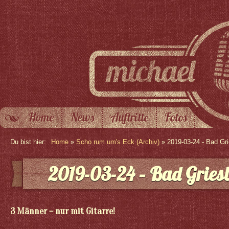
Home
News
Auftritte
Fotos
Du bist hier:
Home
»
Scho rum um's Eck (Archiv)
» 2019-03-24 - Bad Gr
2019-03-24 – Bad Gries
3 Männer – nur mit Gitarre!