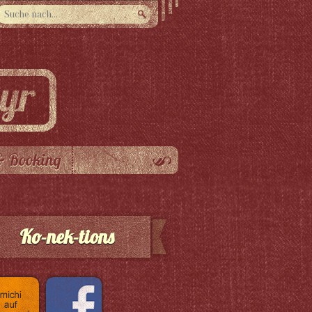
& Booking
Ko-nek-tions