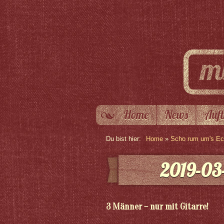
Home
News
Auft
Du bist hier:
Home
»
Scho rum um's Eck
2019-03-
3 Männer – nur mit Gitarre!