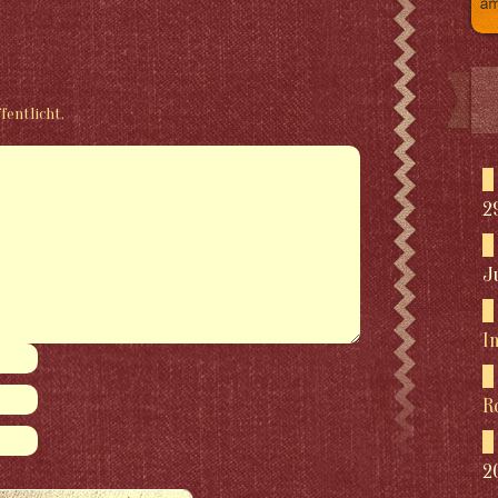
fentlicht.
2
J
I
R
2