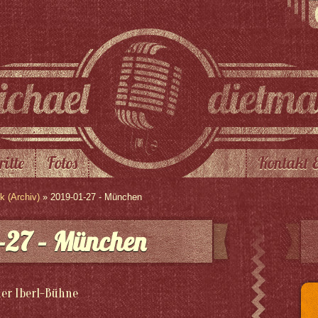
ritte
Fotos
Kontakt 
 (Archiv)
» 2019-01-27 - München
-27 – München
der Iberl-Bühne