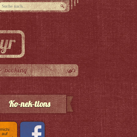
& Booking
Ko-nek-tions