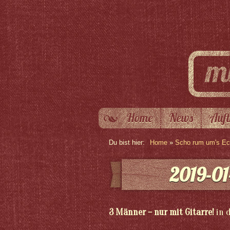
Home
News
Auft
Du bist hier:
Home
»
Scho rum um's Eck
2019-01
3 Männer – nur mit Gitarre!
in 