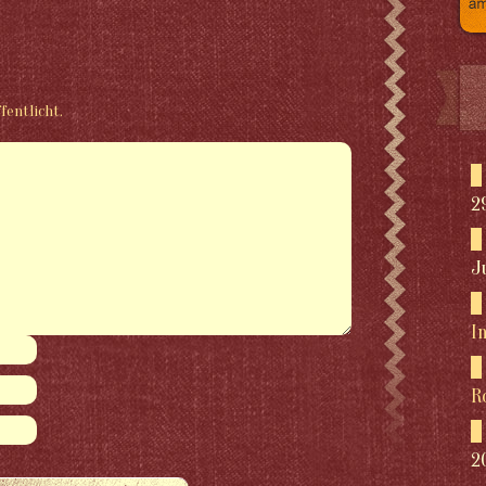
fentlicht.
2
J
I
R
2