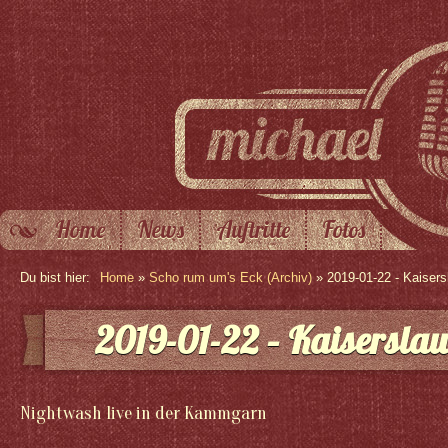
Home
News
Auftritte
Fotos
Du bist hier:
Home
»
Scho rum um's Eck (Archiv)
» 2019-01-22 - Kaisers
2019-01-22 – Kaiserslau
Nightwash live in der Kammgarn