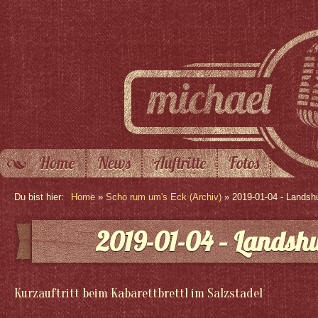
Home
News
Auftritte
Fotos
Du bist hier:
Home
»
Scho rum um's Eck (Archiv)
» 2019-01-04 - Landsh
2019-01-04 – Landsh
Kurzauftritt beim Kabarettbrettl im Salzstadel