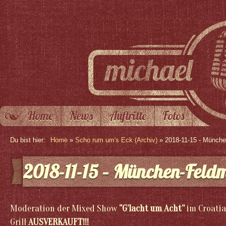
Home
News
Auftritte
Fotos
Du bist hier:
Home
»
Scho rum um's Eck (Archiv)
» 2018-11-15 - Münch
2018-11-15 – München-Feld
Moderation der Mixed Show
“G’lacht um Acht
”
im Croatia
Grill
AUSVERKAUFT!!!