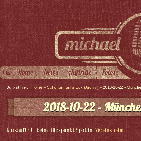
Home
News
Auftritte
Fotos
Du bist hier:
Home
»
Scho rum um's Eck (Archiv)
» 2018-10-22 - Münch
2018-10-22 – Münche
Kurzauftritt beim Blickpunkt Spot im
Vereinsheim