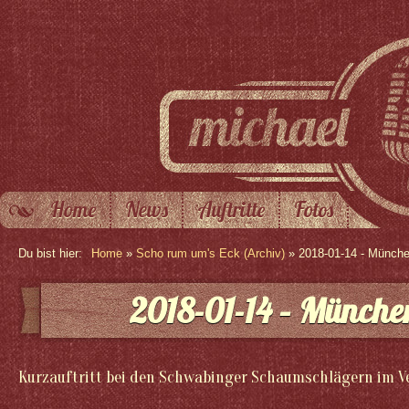
Home
News
Auftritte
Fotos
Du bist hier:
Home
»
Scho rum um's Eck (Archiv)
» 2018-01-14 - Münch
2018-01-14 – Münche
Kurzauftritt bei den Schwabinger Schaumschlägern im V