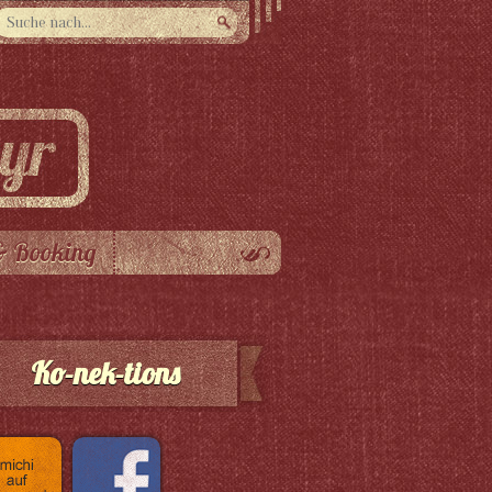
& Booking
Ko-nek-tions