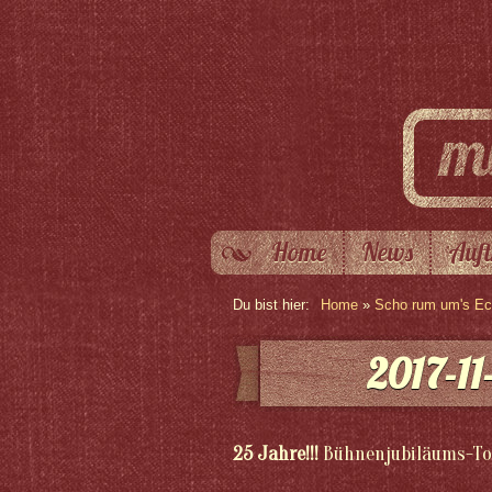
Home
News
Auft
Du bist hier:
Home
»
Scho rum um's Eck
2017-11
25 Jahre!!!
Bühnenjubiläums-To