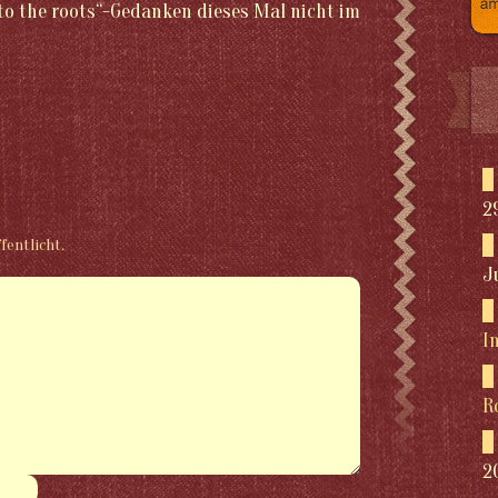
o the roots“-Gedanken dieses Mal nicht im
2
fentlicht.
J
I
R
2