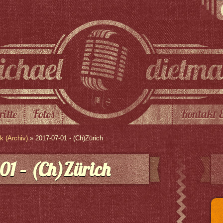
ritte
Fotos
Kontakt 
 (Archiv)
» 2017-07-01 - (Ch)Zürich
01 – (Ch)Zürich