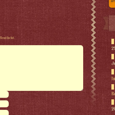
fentlicht.
2
J
I
R
2