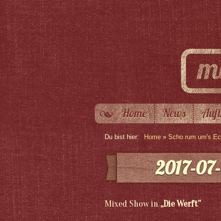
Home
News
Auft
Du bist hier:
Home
»
Scho rum um's Eck
2017-07-
Mixed Show in
„Die Werft“