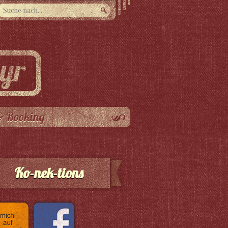
& Booking
Ko-nek-tions