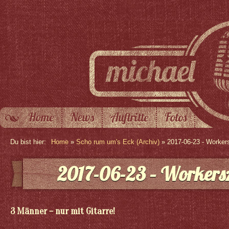
Home
News
Auftritte
Fotos
Du bist hier:
Home
»
Scho rum um's Eck (Archiv)
» 2017-06-23 - Workers
2017-06-23 – Workersz
3 Männer – nur mit Gitarre!