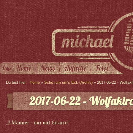
Home
News
Auftritte
Fotos
Du bist hier:
Home
»
Scho rum um's Eck (Archiv)
» 2017-06-22 - Wolfaki
2017-06-22 – Wolfakir
„3 Männer – nur mit Gitarre!“