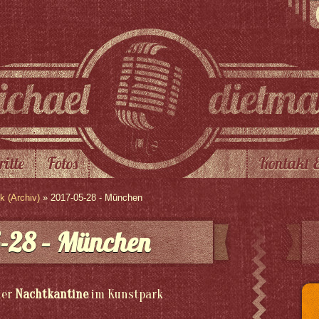
ritte
Fotos
Kontakt 
 (Archiv)
» 2017-05-28 - München
-28 – München
der
Nachtkantine
im Kunstpark