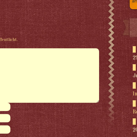
fentlicht.
2
J
I
R
2