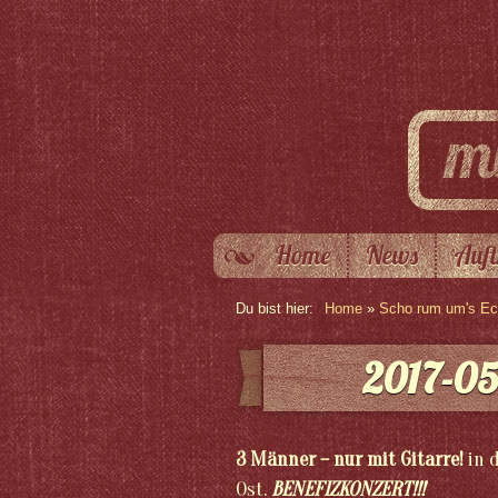
Home
News
Auft
Du bist hier:
Home
»
Scho rum um's Eck
2017-05
3 Männer – nur mit Gitarre!
in 
Ost.
BENEFIZKONZERT!!!