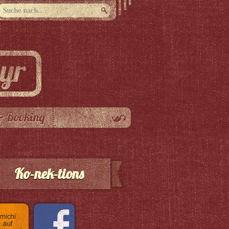
& Booking
Ko-nek-tions