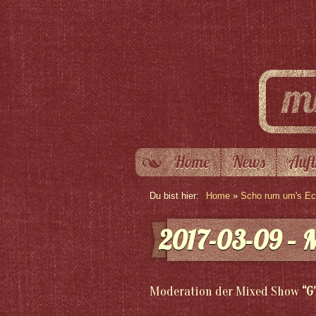
Home
News
Auft
Du bist hier:
Home
»
Scho rum um's Eck
2017-03-09 – 
Moderation der Mixed Show
“G