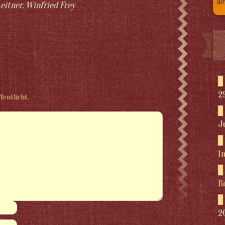
eitner, Winfried Frey
2
fentlicht.
J
I
R
2