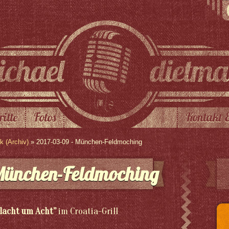
ritte
Fotos
Kontakt 
 (Archiv)
» 2017-03-09 - München-Feldmoching
München-Feldmoching
’lacht um Acht
”
im Croatia-Grill