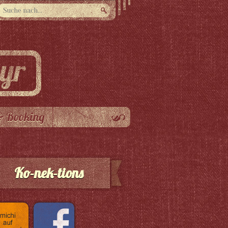
& Booking
Ko-nek-tions