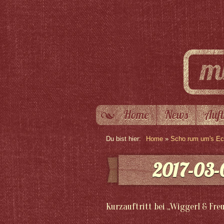
Home
News
Auft
Du bist hier:
Home
»
Scho rum um's Eck
2017-03-
Kurzauftritt bei „Wiggerl & Fr