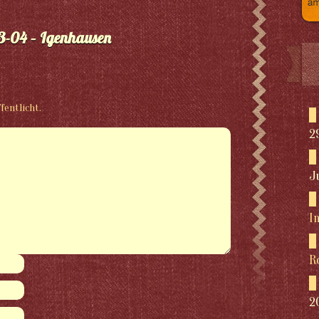
3-04 – Igenhausen
fentlicht.
2
J
I
R
2