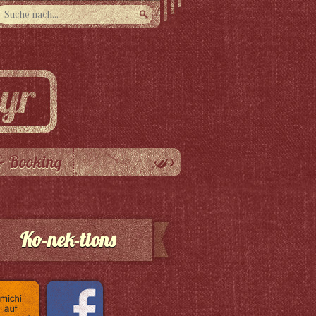
& Booking
Ko-nek-tions