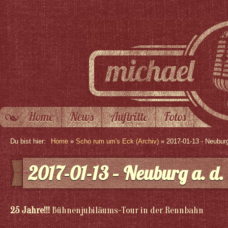
Home
News
Auftritte
Fotos
Du bist hier:
Home
»
Scho rum um's Eck (Archiv)
» 2017-01-13 - Neuburg
2017-01-13 – Neuburg a. d
25 Jahre!!!
Bühnenjubiläums-Tour in der Rennbahn