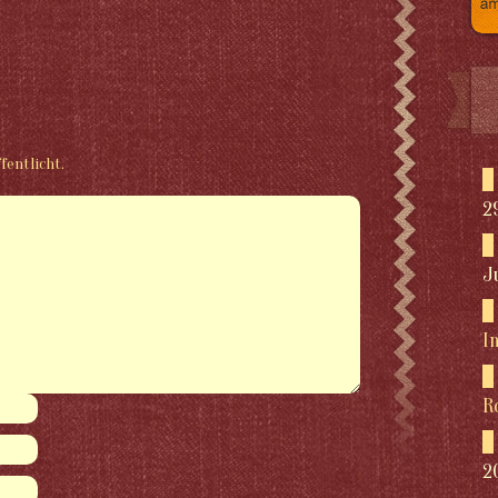
fentlicht.
2
J
I
R
2