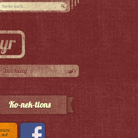
& Booking
Ko-nek-tions