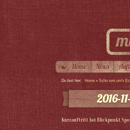
Home
News
Auft
Du bist hier:
Home
»
Scho rum um's Eck
2016-11
Kurzauftritt bei Blickpunkt Sp