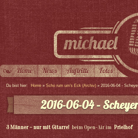
Home
News
Auftritte
Fotos
Du bist hier:
Home
»
Scho rum um's Eck (Archiv)
» 2016-06-04 - Scheye
2016-06-04 – Scheye
3 Männer – nur mit Gitarre!
beim Open-Air im
Prielhof