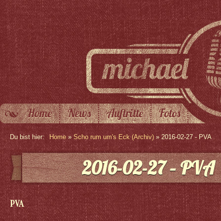
Home
News
Auftritte
Fotos
Du bist hier:
Home
»
Scho rum um's Eck (Archiv)
» 2016-02-27 - PVA
2016-02-27 – PVA
PVA