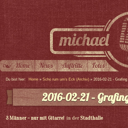
Home
News
Auftritte
Fotos
Du bist hier:
Home
»
Scho rum um's Eck (Archiv)
» 2016-02-21 - Grafing
2016-02-21 – Grafin
3 Männer – nur mit Gitarre!
in der
Stadthalle