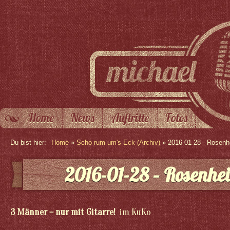
Home
News
Auftritte
Fotos
Du bist hier:
Home
»
Scho rum um's Eck (Archiv)
» 2016-01-28 - Rosen
2016-01-28 – Rosenhe
3 Männer – nur mit Gitarre!
im KuKo