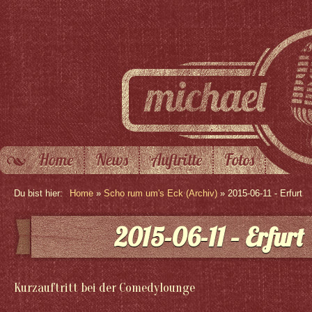
Home
News
Auftritte
Fotos
Du bist hier:
Home
»
Scho rum um's Eck (Archiv)
» 2015-06-11 - Erfurt
2015-06-11 – Erfurt
Kurzauftritt bei der Comedylounge