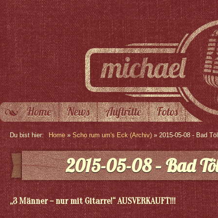
Home
News
Auftritte
Fotos
Du bist hier:
Home
»
Scho rum um's Eck (Archiv)
» 2015-05-08 - Bad Tö
2015-05-08 – Bad Tö
„3 Männer – nur mit Gitarre!“ AUSVERKAUFT!!!